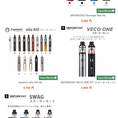
VAPORESSO Revenger Mini Kit
5,980
円
Joyetech eGo AIO Kit
VAPORESSO VECO ONE KIT (スターターキット)
5,700
円
5,900
円