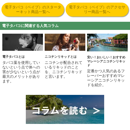
電子タバコ（ベイプ）のスタータ
電子タバコ（ベイプ）のアクセサ
ーキット
商品一覧へ
リー
商品一覧へ
電子タバコに関連する人気コラム
電子タバコとは
ニコチンリキッドとは
安い！おいしい！おすすめ
マレーシアニコチンリキッ
タバコ葉を使用してい
ニコチンが配合されて
ド
ないという点で体への
いるリキッドのこと
定番かつ人気のあるフ
害が少ないという点が
を、ニコチンリキッド
レーバーおすすめマレ
最大のメリットがあり
と言います。
ーシアニコチンリキッ
ます。
ドを紹介。