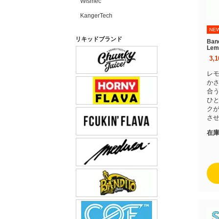
Wismec
KangerTech
NE
リキッドブランド
Ban
Lem
3,
レ
か
合
ひ
ク
さ
在