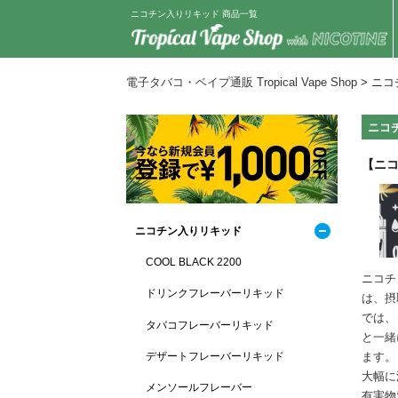
ニコチン入りリキッド 商品一覧
電子タバコ・ベイプ通販 Tropical Vape Shop
>
ニコ
ニコ
【ニ
ニコチン入りリキッド
COOL BLACK 2200
ニコチ
ドリンクフレーバーリキッド
は、摂
では、
タバコフレーバーリキッド
と一緒
ます。
デザートフレーバーリキッド
大幅に
メンソールフレーバー
有害物