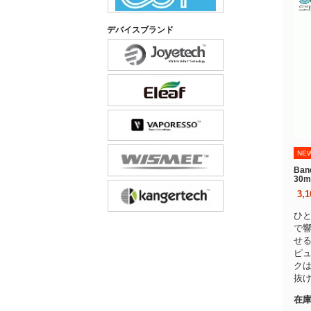
デバイスブランド
NE
Ban
30
3,
ひ
で
せ
ピ
ク
抜
在