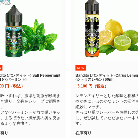
W
NEW
dito (バンディット) Salt Peppermint
Bandito (バンディット) Citrus Lemo
ml (ぺパーミント)
(シトラスレモン) 60ml
100
円（税込）
3,100
円（税込）
と吸いすれば、濃厚な刺激が喉奥ま
レモンのキリッとした酸味と柑橘
響き渡り、全身をシャープに覚醒さ
やかさに、ほのかなミントの清涼
る。
絶妙にマッチ。
ュアなペパーミントが放つ鋭いキッ
さっぱり系フレーバーをお探しの
は、まるで冷たい風が胸の奥を突き
に、ぜひ試していただきたい一本
けるような爽快さ。
す。
庫有り
在庫有り