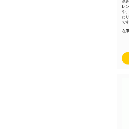
深
レ
や
た
で
在