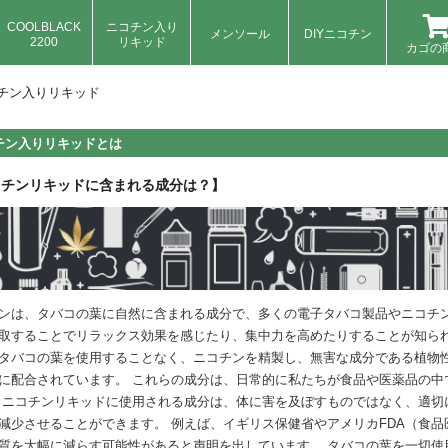
COOLBLACK
ニコチン入り
メンソール
DIYニコチン
2200
リキッド
カゴの
チン入りリキッド
チン入りリキッドとは
コチンリキッドに含まれる成分は？】
ンは、タバコの葉に自然に含まれる成分で、多くの電子タバコ製品やニコチン
取することでリラックス効果を感じたり、集中力を高めたりすることが知られ
タバコの葉を使用することなく、ニコチンを精製し、無害な成分である植物性
に配合されています。 これらの成分は、日常的に私たちが食品や医薬品の中
 ニコチンリキッドに使用される成分は、体に害を及ぼすものではなく、適切
減少させることができます。 例えば、イギリス保健省やアメリカFDA（食
質を大幅に減らす可能性があると声明を出しています。 タバコの葉を一切使