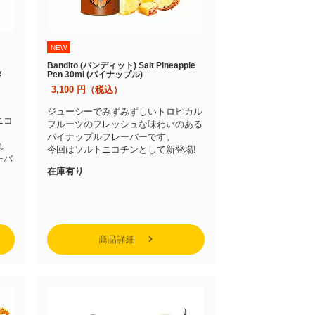
NEW
n
Bandito (バンディット) Salt Pineapple
メ
Pen 30ml (パイナップル)
3,100
円（税込）
ジューシーでみずみずしいトロピカル
ニコ
フルーツのフレッシュな味わいのある
パイナップルフレーバーです。
れ
今回はソルトニコチンとして新登場!
ーバ
在庫有り
商品詳細