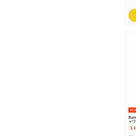
NE
Ban
ャワ
3,