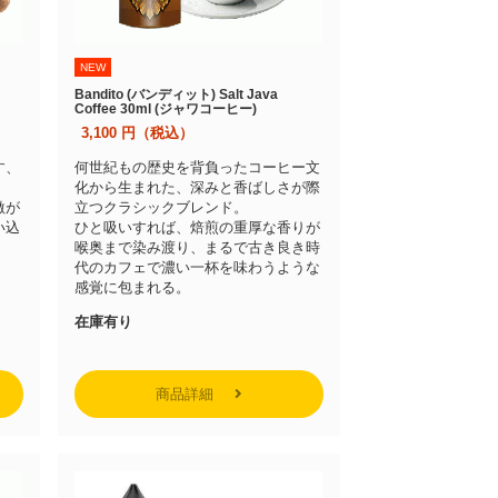
NEW
Bandito (バンディット) Salt Java
Coffee 30ml (ジャワコーヒー)
3,100
円（税込）
す、
何世紀もの歴史を背負ったコーヒー文
化から生まれた、深みと香ばしさが際
激が
立つクラシックブレンド。
い込
ひと吸いすれば、焙煎の重厚な香りが
。
喉奥まで染み渡り、まるで古き良き時
代のカフェで濃い一杯を味わうような
感覚に包まれる。
在庫有り
商品詳細