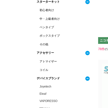
スターターキット
初心者向け
中・上級者向け
ペンタイプ
ボックスタイプ
ニコ
その他
78
件
の
アクセサリー
アトマイザー
コイル
デバイスブランド
Joyetech
Eleaf
VAPORESSO