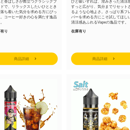
みと香ばしさが際立つクラシックブ
ひと吸いすれば、澄みきった清涼
ンドで、リラックスしたいひととき
すっと広がり、気分までリセット
、落ち着いた気分を求める方にぴっ
るような心地よさ。さっぱり系フ
り。コーヒー好きの心を満たす逸品
バーを求める方にこそ試してほし
す。
清涼感あふれるVapeの逸品です。
庫有り
在庫有り
商品詳細
商品詳細