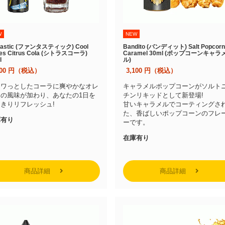
W
NEW
tastic (ファンタスティック) Cool
Bandito (バンディット) Salt Popcor
ies Citrus Cola (シトラスコーラ)
Caramel 30ml (ポップコーンキャラ
l
ル)
600
円（税込）
3,100
円（税込）
ュワっとしたコーラに爽やかなオレ
キャラメルポップコーンがソルト
ジの風味が加わり、あなたの1日を
チンリキッドとして新登場!
きりリフレッシュ!
甘いキャラメルでコーティングさ
た、香ばしいポップコーンのフレ
庫有り
ーです。
在庫有り
商品詳細
商品詳細