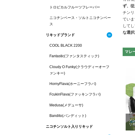
ず、従
トロピカルフルーツフレーバー
チンリ
ニコチンベース・ソルトニコチンベー
ていま
ス
してし
な選択
リキッドブランド
COOL BLACK 2200
マレ
Fantastic(ファンタスティック)
Cloudy O Funky(クラウディーオーフ
ァンキー)
HornyFlava(ホーニーフラバ)
FcukinFlava(ファッキンフラバ)
Medusa(メデューサ)
Bandito(バンディット)
メ
リ
ニコチンソルト入りリキッド