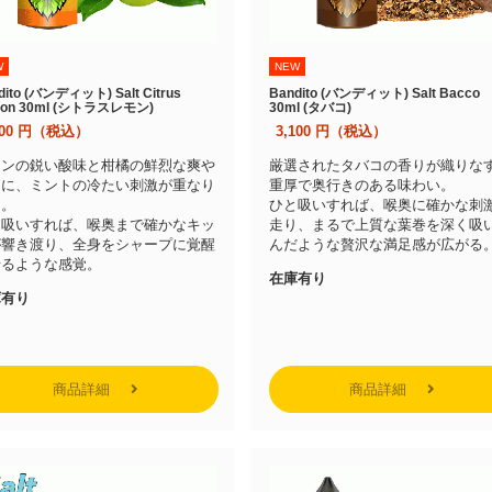
W
NEW
dito (バンディット) Salt Citrus
Bandito (バンディット) Salt Bacco
on 30ml (シトラスレモン)
30ml (タバコ)
100
円（税込）
3,100
円（税込）
モンの鋭い酸味と柑橘の鮮烈な爽や
厳選されたタバコの香りが織りな
さに、ミントの冷たい刺激が重なり
重厚で奥行きのある味わい。
う。
ひと吸いすれば、喉奥に確かな刺
と吸いすれば、喉奥まで確かなキッ
走り、まるで上質な葉巻を深く吸
が響き渡り、全身をシャープに覚醒
んだような贅沢な満足感が広がる
せるような感覚。
在庫有り
庫有り
商品詳細
商品詳細