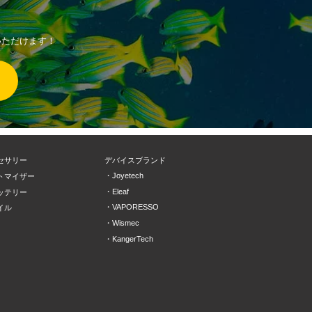
用いただけます！
セサリー
デバイスブランド
Joyetech
トマイザー
Eleaf
ッテリー
VAPORESSO
イル
Wismec
KangerTech