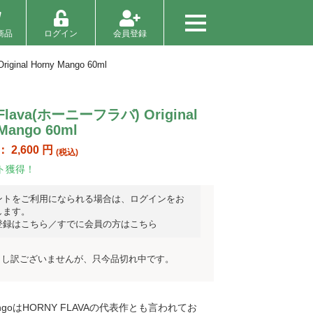
商品
ログイン
会員登録
ginal Horny Mango 60ml
 Flava(ホーニーフラバ) Original
Mango 60ml
：
2,600
円
(税込)
ト獲得！
ントをご利用になられる場合は、ログインをお
します。
登録はこちら
／
すでに会員の方はこちら
申し訳ございませんが、只今品切れ中です。
MangoはHORNY FLAVAの代表作とも言われてお