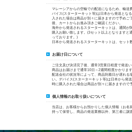
マレーシアからの空輸での配送になるため、輸送費用
バイス(スターターキット等)は日本から発送とな
入された場合は商品が別々に届きますので予めご了
後、カートからお進み頂きご確認ください。
海外から発送されるスターターキットは、通関が
購入お願い致します。(3セット以上となりますと
っております。)
日本から発送されるスターターキットは、セット
お届け日について
ご注文及び決済完了後、通常3営業日程度で発送
商品はお届けまで通常10日～2週間程度かかりま
配送会社の状況等によって、商品到着日が遅れる
い。デバイス(スターターキット等)は日本から発
時に購入された場合は商品が別々に届きますので
個人情報のお取り扱いについて
当店は、お客様からお預かりした個人情報（お名
持って保管し、商品の発送業務以外、第三者に譲