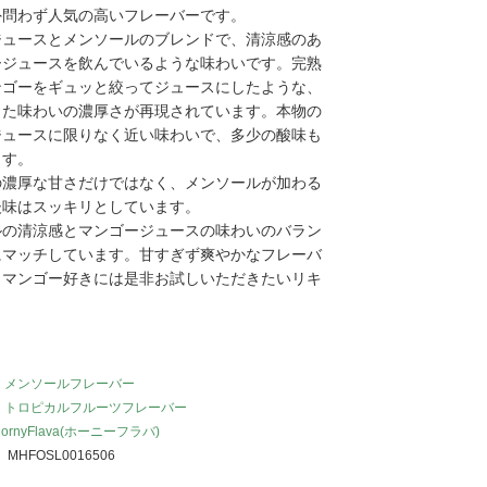
外問わず人気の高いフレーバーです。
ジュースとメンソールのブレンドで、清涼感のあ
ージュースを飲んでいるような味わいです。完熟
ンゴーをギュッと絞ってジュースにしたような、
した味わいの濃厚さが再現されています。本物の
ジュースに限りなく近い味わいで、多少の酸味も
ます。
の濃厚な甘さだけではなく、メンソールが加わる
後味はスッキリとしています。
ルの清涼感とマンゴージュースの味わいのバラン
にマッチしています。甘すぎず爽やかなフレーバ
、マンゴー好きには是非お試しいただきたいリキ
。
：
メンソールフレーバー
：
トロピカルフルーツフレーバー
HornyFlava(ホーニーフラバ)
：
MHFOSL0016506