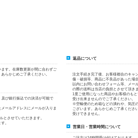
返品について
います。在庫数更新が間に合わずご
、あらかじめご了承ください。
注文手続き完了後、お客様都合のキャ
傷・破損等、商品に不良品があった場
以内にお問い合わせフォーム等、メー
の際の送料は当店の負担とさせて頂き
1度ご使用になった商品やお客様のも
応）及び銀行振込での決済が可能で
受け出来ませんのでご了承ください。
※空輸便のため箱などの潰れや、気圧
たメールアドレスにメールが入りま
ございます。あらかじめご了承くださ
。
受けできません。
セルとさせていただきます。
ます。
営業日・営業時間について
ご注文は24時間受け付けております。