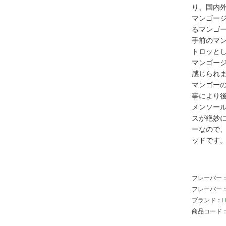
り、国内
マンゴー
るマンゴ
手前のマ
トロッと
マンゴー
感じられ
マンゴー
事により
メンソー
スが絶妙
ーなので
ッドです
フレーバー
フレーバー
ブランド：
商品コード