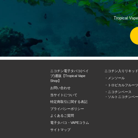
Tropica
ニコチン電子タバコ(ベイ
ニコチン入りリキッ
プ)通販【Tropical Vape
・メンソール
Shop】
・トロピカルフルー
お問い合わせ
・ニコチンベース
当サイトについて
・ソルトニコチンベ
特定商取引に関する表記
プライバシーポリシー
よくあるご質問
電子タバコ・VAPEコラム
サイトマップ