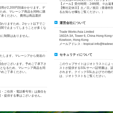
【メール】受付時間：24時間、※お返
が2,200円別途かかります。デ
【弊社定休日】土／日／祝日（香港特
るため、マレーシア商品を同時に購
るお知らせ欄をご覧ください。）
承ください。 費用は商品選択
運営会社について
関わりますため、2セット以下でご
通関で止まってしまうことが多くな
Trade Works Asia Limited
数に制限はありません。
1602A-3A, Tower 6, China Hong Kong C
Kowloon, Hong Kong
メールアドレス：tropical-info@tradewor
セキュリティについて
いたします。マレーシアから発送の
す。
場合がございます。予めご了承下さ
このウェブサイトはジオトラストによ
送となるため、マレーシア商品を同
ストが提供するSSLサーバ証明書は、
予めご了承ください。
されます。クイックSSLおよびその他
は、ジオトラストをご覧ください。
前・ご住所・電話番号等）は責任を
渡・提供する事はございません。