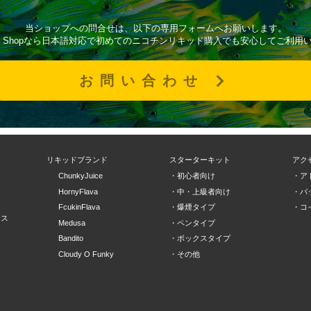
当ショップへの問合せは、以下の専用フォームへお願いします。
l Vape Shopなら日本語対応で初めてのニコチンリキッド購入でも安心してご利
お問い合わせ
ド
リキッドブランド
スターターキット
アク
ChunkyJuice
・初心者向け
・ア
ツ
HornyFlava
・中・上級者向け
・バ
FcukinFlava
・爆煙タイプ
・コ
ース
Medusa
・ペンタイプ
Bandito
・ボックスタイプ
Cloudy O Funky
・その他