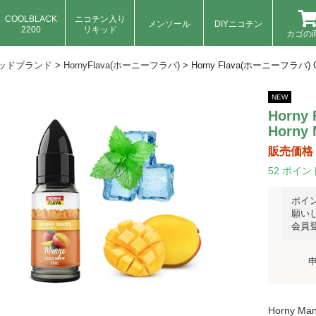
COOLBLACK
ニコチン入り
メンソール
DIYニコチン
2200
リキッド
カゴの
ッドブランド
>
HornyFlava(ホーニーフラバ)
>
Horny Flava(ホーニーフラバ) Ori
NEW
Horny
Horny 
販売価格
52
ポイン
ポイ
願い
会員
Horny 