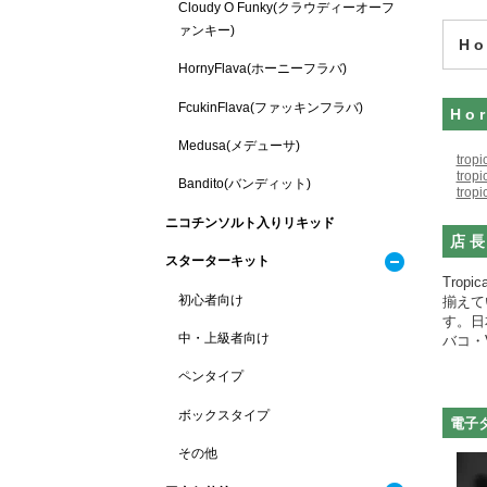
Cloudy O Funky(クラウディーオーフ
ァンキー)
H
HornyFlava(ホーニーフラバ)
FcukinFlava(ファッキンフラバ)
Ho
Medusa(メデューサ)
trop
trop
Bandito(バンディット)
trop
ニコチンソルト入りリキッド
店長
スターターキット
Trop
初心者向け
揃えて
す。日
中・上級者向け
バコ・
ペンタイプ
ボックスタイプ
電子
その他