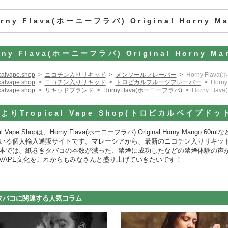
orny Flava(ホーニーフラバ) Original Horny 
rny Flava(ホーニーフラバ) Original Horny 
icalvape.shop
ニコチン入りリキッド
メンソールフレーバー
Horny Flava(
icalvape.shop
ニコチン入りリキッド
トロピカルフルーツフレーバー
Horny
icalvape.shop
リキッドブランド
HornyFlava(ホーニーフラバ)
Horny Flav
よりTropical Vape Shop(トロピカルベイプド
ical Vape Shopは、Horny Flava(ホーニーフラバ) Original Horny 
いる個人輸入通販サイトです。マレーシアから、最新のニコチン入りリキッ
本では、紙巻きタバコの本数が減った、禁煙に成功したなどの禁煙体験の声
VAPE文化をこれからもみなさんと盛り上げていきたいです！
タバコに関連する人気コラム