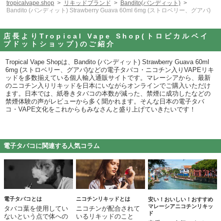
tropicalvape.shop
リキッドブランド
Bandito(バンディット)
Bandito (バンディット) Strawberry Guava 60ml 6mg (ストロベリー、グアバ)
店長よりTropical Vape Shop(トロピカルベイ
プドットショップ)のご紹介
Tropical Vape Shopは、Bandito (バンディット) Strawberry Guava 60ml
6mg (ストロベリー、グアバ)などの電子タバコ・ニコチン入りVAPEリキ
ッドを多数揃えている個人輸入通販サイトです。マレーシアから、最新
のニコチン入りリキッドを日本にいながらオンラインでご購入いただけ
ます。日本では、紙巻きタバコの本数が減った、禁煙に成功したなどの
禁煙体験の声がレビューから多く聞かれます。そんな日本の電子タバ
コ・VAPE文化をこれからもみなさんと盛り上げていきたいです！
電子タバコに関連する人気コラム
電子タバコとは
ニコチンリキッドとは
安い！おいしい！おすすめ
マレーシアニコチンリキッ
タバコ葉を使用してい
ニコチンが配合されて
ド
ないという点で体への
いるリキッドのこと