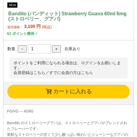
NEW
Bandito (バンディット) Strawberry Guava 60ml 6mg
(ストロベリー、グアバ)
3,100
円
(税込)
販売価格：
62
ポイント獲得！
数量
在庫あり
ポイントをご利用になられる場合は、ログインをお願いしま
す。
会員登録はこちら
／
すでに会員の方はこちら
カートに入れる
PG/VG --- 40/60
Bandito のストロベリーグアバは、ストロベリーとグアバがブレンドされ
たフレーバーです。
新鮮なストロベリーの甘くて少し酸っぱい味わいとジューシーなグアバの