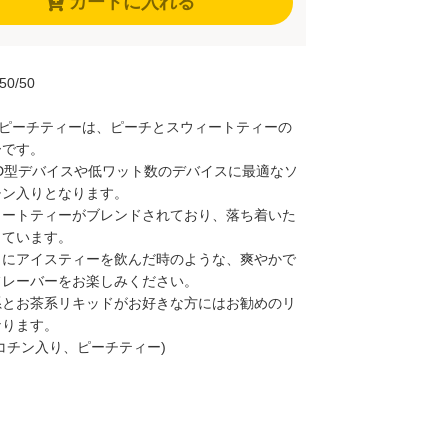
カートに入れる
 50/50
to のピーチティーは、ピーチとスウィートティーの
ーです。
OD型デバイスや低ワット数のデバイスに最適なソ
チン入りとなります。
ィートティーがブレンドされており、落ち着いた
っています。
日にアイスティーを飲んだ時のような、爽やかで
フレーバーをお楽しみください。
系とお茶系リキッドがお好きな方にはお勧めのリ
なります。
コチン入り、ピーチティー)