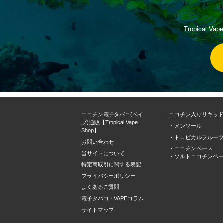
Tropica
ニコチン電子タバコ(ベイ
ニコチン入りリキッ
プ)通販【Tropical Vape
・メンソール
Shop】
・トロピカルフルー
お問い合わせ
・ニコチンベース
当サイトについて
・ソルトニコチンベ
特定商取引に関する表記
プライバシーポリシー
よくあるご質問
電子タバコ・VAPEコラム
サイトマップ