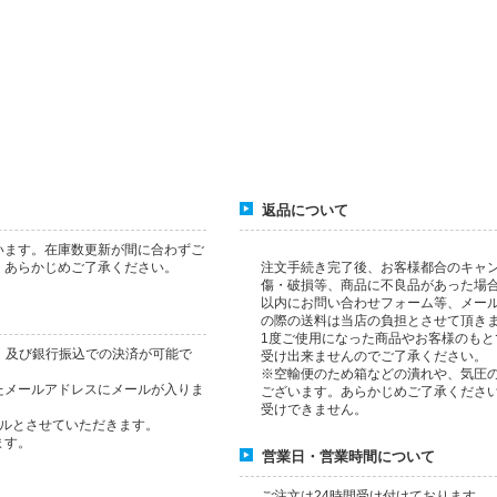
返品について
います。在庫数更新が間に合わずご
、あらかじめご了承ください。
注文手続き完了後、お客様都合のキャ
傷・破損等、商品に不良品があった場
以内にお問い合わせフォーム等、メー
の際の送料は当店の負担とさせて頂き
1度ご使用になった商品やお客様のも
応）及び銀行振込での決済が可能で
受け出来ませんのでご了承ください。
※空輸便のため箱などの潰れや、気圧
たメールアドレスにメールが入りま
ございます。あらかじめご了承くださ
。
受けできません。
セルとさせていただきます。
ます。
営業日・営業時間について
ご注文は24時間受け付けております。