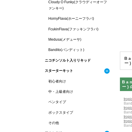
Cloudy O Funky(クラウディーオーフ
ァンキー)
HornyFlava(ホーニーフラバ)
FcukinFlava(ファッキンフラバ)
Medusa(メデューサ)
Bandito(バンディット)
B
ニコチンソルト入りリキッド
ー
スターターキット
初心者向け
Ba
ー
中・上級者向け
trop
ペンタイプ
Ban
trop
Ban
ボックスタイプ
trop
trop
その他
Ban