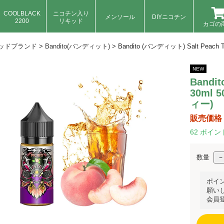
COOLBLACK
ニコチン入り
メンソール
DIYニコチン
2200
リキッド
カゴの
ッドブランド
>
Bandito(バンディット)
>
Bandito (バンディット) Salt Pea
NEW
Bandi
30ml
ィー)
販売価格
62
ポイン
数量
ポイ
願い
会員