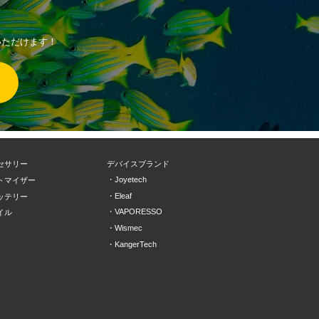
用いただけます！
セサリー
デバイスブランド
Joyetech
トマイザー
Eleaf
ッテリー
VAPORESSO
イル
Wismec
KangerTech