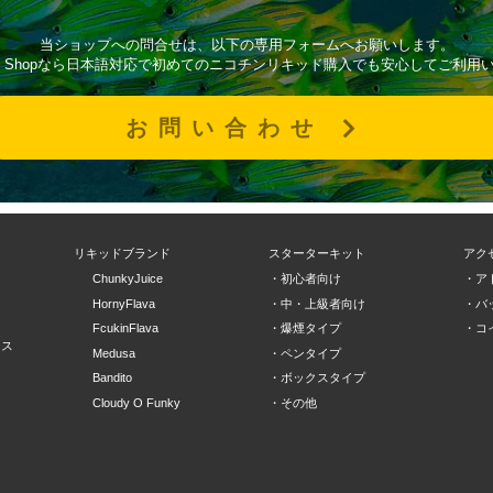
当ショップへの問合せは、以下の専用フォームへお願いします。
l Vape Shopなら日本語対応で初めてのニコチンリキッド購入でも安心してご利
お問い合わせ
ド
リキッドブランド
スターターキット
アク
ChunkyJuice
・初心者向け
・ア
ツ
HornyFlava
・中・上級者向け
・バ
FcukinFlava
・爆煙タイプ
・コ
ース
Medusa
・ペンタイプ
Bandito
・ボックスタイプ
Cloudy O Funky
・その他