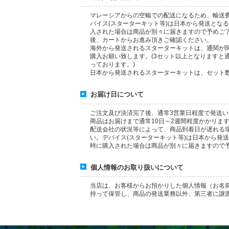
マレーシアからの空輸での配送になるため、輸送費用
バイス(スターターキット等)は日本から発送とな
入された場合は商品が別々に届きますので予めご了
後、カートからお進み頂きご確認ください。
海外から発送されるスターターキットは、通関が
購入お願い致します。(3セット以上となりますと
っております。)
日本から発送されるスターターキットは、セット
お届け日について
ご注文及び決済完了後、通常3営業日程度で発送
商品はお届けまで通常10日～2週間程度かかりま
配送会社の状況等によって、商品到着日が遅れる
い。デバイス(スターターキット等)は日本から発
時に購入された場合は商品が別々に届きますので
個人情報のお取り扱いについて
当店は、お客様からお預かりした個人情報（お名
持って保管し、商品の発送業務以外、第三者に譲