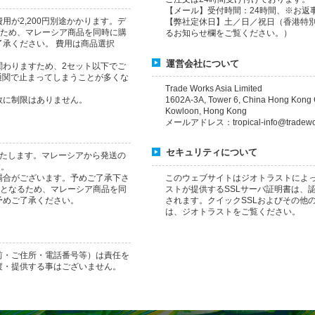
【メール】受付時間：24時間、※お返
が2,200円別途かかります。デ
【弊社定休日】土／日／祝日（香港特
るため、マレーシア商品を同時に購
るお知らせ欄をご覧ください。）
承ください。 費用は商品選択
運営会社について
関わりますため、2セット以下でご
通関で止まってしまうことが多くな
Trade Works Asia Limited
数に制限はありません。
1602A-3A, Tower 6, China Hong Kong C
Kowloon, Hong Kong
メールアドレス：tropical-info@tradewor
セキュリティについて
いたします。マレーシアから発送の
す。
場合がございます。予めご了承下さ
このウェブサイトはジオトラストによ
送となるため、マレーシア商品を同
ストが提供するSSLサーバ証明書は、
予めご了承ください。
されます。クイックSSLおよびその他
は、ジオトラストをご覧ください。
前・ご住所・電話番号等）は責任を
渡・提供する事はございません。