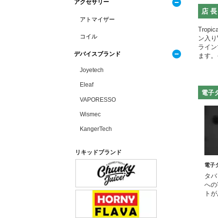
アクセサリー
店長
アトマイザー
Trop
コイル
ン入り
ライン
デバイスブランド
ます。
Joyetech
Eleaf
電子
VAPORESSO
Wismec
KangerTech
リキッドブランド
電子
タバ
への
トが