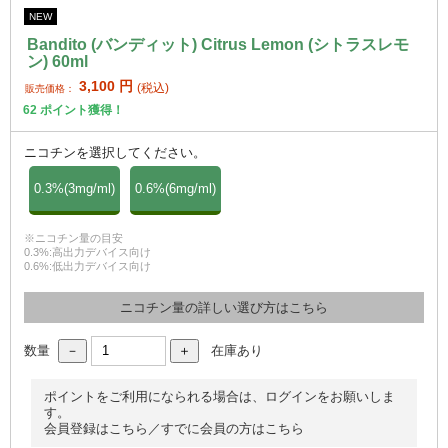
NEW
Bandito (バンディット) Citrus Lemon (シトラスレモ
ン) 60ml
3,100
円
(税込)
販売価格：
62
ポイント獲得！
ニコチンを選択してください。
0.3%(3mg/ml)
0.6%(6mg/ml)
※ニコチン量の目安
0.3%:高出力デバイス向け
0.6%:低出力デバイス向け
ニコチン量の詳しい選び方はこちら
数量
在庫あり
ポイントをご利用になられる場合は、ログインをお願いしま
す。
会員登録はこちら
／
すでに会員の方はこちら