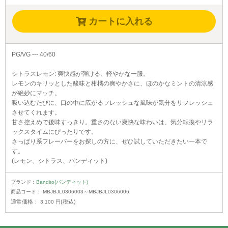
カートに入れる
PG/VG --- 40/60
シトラスレモン: 爽快感が弾ける、軽やかな一服。
レモンのキリッとした酸味と柑橘の爽やかさに、ほのかなミントの清涼感
が絶妙にマッチ。
吸い込むたびに、口の中に広がるフレッシュな風味が気分をリフレッシュ
させてくれます。
甘さ控えめで後味すっきり。重さのない爽快な味わいは、気分転換やリラ
ックスタイムにぴったりです。
さっぱり系フレーバーをお探しの方に、ぜひ試していただきたい一本で
す。
(レモン、シトラス、バンディット)
ブランド：
Bandito(バンディット)
商品コード：
MBJBJL0306003～MBJBJL0306006
通常価格：
(税込)
3,100
円