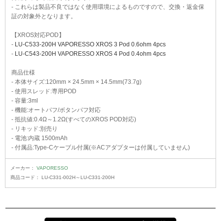
- これらは製品不良ではなく使用環境によるものですので、交換・返金保
証の対象外となります。
【XROS対応POD】
-
LU-C533-200H VAPORESSO XROS 3 Pod 0.6ohm 4pcs
-
LU-C543-200H VAPORESSO XROS 4 Pod 0.4ohm 4pcs
商品仕様
- 本体サイズ:120mm × 24.5mm × 14.5mm(73.7g)
- 使用スレッド:専用POD
- 容量:3ml
- 機能:オートパフ/ボタンパフ対応
- 抵抗値:0.4Ω～1.2Ω(すべてのXROS POD対応)
- リキッド:別売り
- 電池:内蔵 1500mAh
- 付属品:Type-Cケーブル付属(※ACアダプターは付属していません)
メーカー：
VAPORESSO
商品コード：
LU-C331-002H～LU-C331-200H