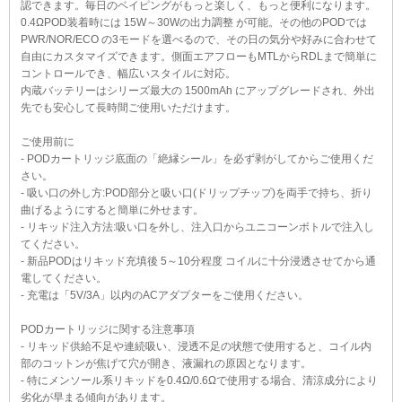
認できます。毎日のベイピングがもっと楽しく、もっと便利になります。
0.4ΩPOD装着時には 15W～30Wの出力調整 が可能。その他のPODでは
PWR/NOR/ECO の3モードを選べるので、その日の気分や好みに合わせて
自由にカスタマイズできます。側面エアフローもMTLからRDLまで簡単に
コントロールでき、幅広いスタイルに対応。
内蔵バッテリーはシリーズ最大の 1500mAh にアップグレードされ、外出
先でも安心して長時間ご使用いただけます。
ご使用前に
- PODカートリッジ底面の「絶縁シール」を必ず剥がしてからご使用くだ
さい。
- 吸い口の外し方:POD部分と吸い口(ドリップチップ)を両手で持ち、折り
曲げるようにすると簡単に外せます。
- リキッド注入方法:吸い口を外し、注入口からユニコーンボトルで注入し
てください。
- 新品PODはリキッド充填後 5～10分程度 コイルに十分浸透させてから通
電してください。
- 充電は「5V/3A」以内のACアダプターをご使用ください。
PODカートリッジに関する注意事項
- リキッド供給不足や連続吸い、浸透不足の状態で使用すると、コイル内
部のコットンが焦げて穴が開き、液漏れの原因となります。
- 特にメンソール系リキッドを0.4Ω/0.6Ωで使用する場合、清涼成分により
劣化が早まる傾向があります。