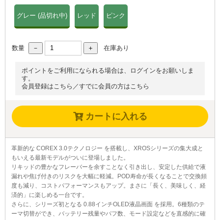
グレー (品切れ中)
レッド
ピンク
数量
在庫あり
ポイントをご利用になられる場合は、ログインをお願いしま
す。
会員登録はこちら
／
すでに会員の方はこちら
カートに入れる
革新的な COREX 3.0テクノロジー を搭載し、XROSシリーズの集大成と
もいえる最新モデルがついに登場しました。
リキッドの豊かなフレーバーを余すことなく引き出し、安定した供給で液
漏れや焦げ付きのリスクを大幅に軽減。POD寿命が長くなることで交換頻
度も減り、コストパフォーマンスもアップ。まさに「長く、美味しく、経
済的」に楽しめる一台です。
さらに、シリーズ初となる 0.88インチOLED液晶画面 を採用。6種類のテ
ーマ切替ができ、バッテリー残量やパフ数、モード設定などを直感的に確