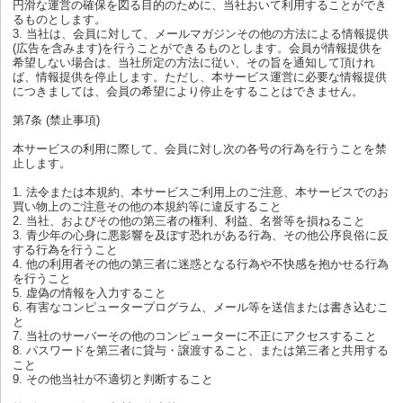
円滑な運営の確保を図る目的のために、当社おいて利用することができ
るものとします。
3. 当社は、会員に対して、メールマガジンその他の方法による情報提供
(広告を含みます)を行うことができるものとします。会員が情報提供を
希望しない場合は、当社所定の方法に従い、その旨を通知して頂けれ
ば、情報提供を停止します。ただし、本サービス運営に必要な情報提供
につきましては、会員の希望により停止をすることはできません。
第7条 (禁止事項)
本サービスの利用に際して、会員に対し次の各号の行為を行うことを禁
止します。
1. 法令または本規約、本サービスご利用上のご注意、本サービスでのお
買い物上のご注意その他の本規約等に違反すること
2. 当社、およびその他の第三者の権利、利益、名誉等を損ねること
3. 青少年の心身に悪影響を及ぼす恐れがある行為、その他公序良俗に反
する行為を行うこと
4. 他の利用者その他の第三者に迷惑となる行為や不快感を抱かせる行為
を行うこと
5. 虚偽の情報を入力すること
6. 有害なコンピュータープログラム、メール等を送信または書き込むこ
と
7. 当社のサーバーその他のコンピューターに不正にアクセスすること
8. パスワードを第三者に貸与・譲渡すること、または第三者と共用する
こと
9. その他当社が不適切と判断すること