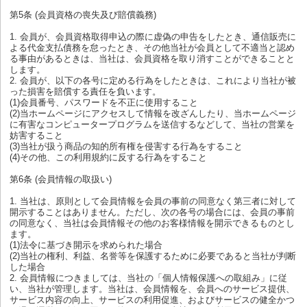
第5条 (会員資格の喪失及び賠償義務)
1. 会員が、会員資格取得申込の際に虚偽の申告をしたとき、通信販売に
よる代金支払債務を怠ったとき、その他当社が会員として不適当と認め
る事由があるときは、当社は、会員資格を取り消すことができることと
します。
2. 会員が、以下の各号に定める行為をしたときは、これにより当社が被
った損害を賠償する責任を負います。
(1)会員番号、パスワードを不正に使用すること
(2)当ホームページにアクセスして情報を改ざんしたり、当ホームページ
に有害なコンピュータープログラムを送信するなどして、当社の営業を
妨害すること
(3)当社が扱う商品の知的所有権を侵害する行為をすること
(4)その他、この利用規約に反する行為をすること
第6条 (会員情報の取扱い)
1. 当社は、原則として会員情報を会員の事前の同意なく第三者に対して
開示することはありません。ただし、次の各号の場合には、会員の事前
の同意なく、当社は会員情報その他のお客様情報を開示できるものとし
ます。
(1)法令に基づき開示を求められた場合
(2)当社の権利、利益、名誉等を保護するために必要であると当社が判断
した場合
2. 会員情報につきましては、当社の「個人情報保護への取組み」に従
い、当社が管理します。当社は、会員情報を、会員へのサービス提供、
サービス内容の向上、サービスの利用促進、およびサービスの健全かつ