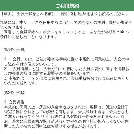
ご利用規約
【重要】 会員登録をされる前に、下記ご利用規約をよくお読みください。
規約には、本サービスを使用するに当たってのあなたの権利と義務が規定さ
れております。
「同意して会員登録へ」ボタンをクリックすると、あなたが本規約の全ての
条件に同意したことになります。
第1条 (会員)
1. 「会員」とは、当社が定める手続に従い本規約に同意の上、入会の申
し込みを行う個人をいいます。
2. 「会員情報」とは、会員が当社に開示した会員の属性に関する情報お
よび会員の取引に関する履歴等の情報をいいます。
3. 本規約は、全ての会員に適用され、登録手続時および登録後にお守り
いただく規約です。
第2条 (登録)
1. 会員資格
本規約に同意の上、所定の入会申込みをされたお客様は、所定の登録手
続完了後に会員としての資格を有します。会員登録手続は、会員となる
ご本人が行ってください。代理による登録は一切認められません。な
お、過去に会員資格が取り消された方やその他当社が相応しくないと判
断した方からの会員申込はお断りする場合があります。