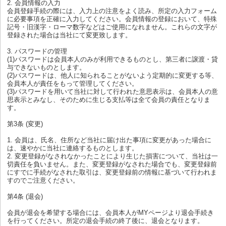
2. 会員情報の入力
会員登録手続の際には、入力上の注意をよく読み、所定の入力フォーム
に必要事項を正確に入力してください。会員情報の登録において、特殊
記号・旧漢字・ローマ数字などはご使用になれません。これらの文字が
登録された場合は当社にて変更致します。
3. パスワードの管理
(1)パスワードは会員本人のみが利用できるものとし、第三者に譲渡・貸
与できないものとします。
(2)パスワードは、他人に知られることがないよう定期的に変更する等、
会員本人が責任をもって管理してください。
(3)パスワードを用いて当社に対して行われた意思表示は、会員本人の意
思表示とみなし、そのために生じる支払等は全て会員の責任となりま
す。
第3条 (変更)
1. 会員は、氏名、住所など当社に届け出た事項に変更があった場合に
は、速やかに当社に連絡するものとします。
2. 変更登録がなされなかったことにより生じた損害について、当社は一
切責任を負いません。また、変更登録がなされた場合でも、変更登録前
にすでに手続がなされた取引は、変更登録前の情報に基づいて行われま
すのでご注意ください。
第4条 (退会)
会員が退会を希望する場合には、会員本人がMYページより退会手続き
を行ってください。所定の退会手続の終了後に、退会となります。