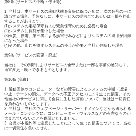
第8条 (サービスの中断・停止等)
1. 当社は、本サービスの稼動状態を良好に保つために、次の各号の一に
該当する場合、予告なしに、本サービスの提供全てあるいは一部を停止
することがあります。
(1)システムの定期保守および緊急保守のために必要な場合
(2)システムに負荷が集中した場合
(3)火災、停電、第三者による妨害行為などによりシステムの運用が困難
になった場合
(4)その他、止むを得ずシステムの停止が必要と当社が判断した場合
第9条 (サービスの変更・廃止)
当社は、その判断によりサービスの全部または一部を事前の通知なく、
適宜変更・廃止できるものとします。
第10条 (免責)
1. 通信回線やコンピューターなどの障害によるシステムの中断・遅滞・
中止・データの消失、データへの不正アクセスにより生じた損害、その
他当社のサービスに関して会員に生じた損害について、当社は一切責任
を負わないものとします。
2. 当社は、当社のウェブページ・サーバー・ドメインなどから送られる
メール・コンテンツに、コンピューター・ウィルスなどの有害なものが
含まれていないことを保証いたしません。
3. 会員が本規約等に違反したことによって生じた損害については、当社
は一切責任を負いません。